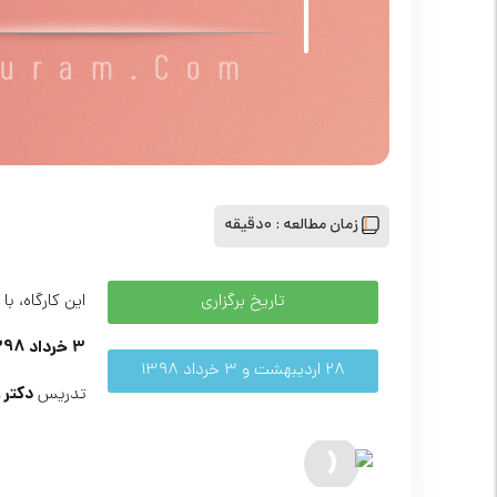
زمان مطالعه :
0دقیقه
تاریخ برگزاری
این کارگاه، با
3 خرداد 1398
28 اردیبهشت و 3 خرداد 1398
دکتر ع
تدریس