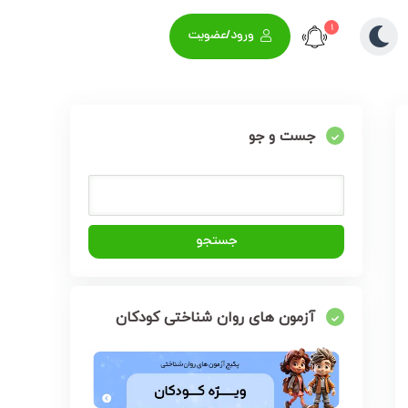
1
ورود/عضویت
جست و جو
آزمون های روان شناختی کودکان